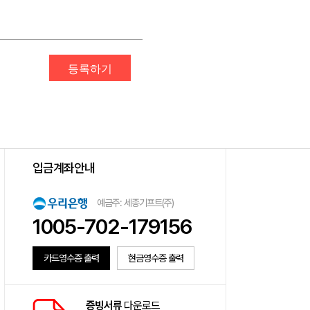
등록하기
입금계좌안내
예금주: 세종기프트(주)
1005-702-179156
카드영수증 출력
현금영수증 출력
증빙서류
다운로드