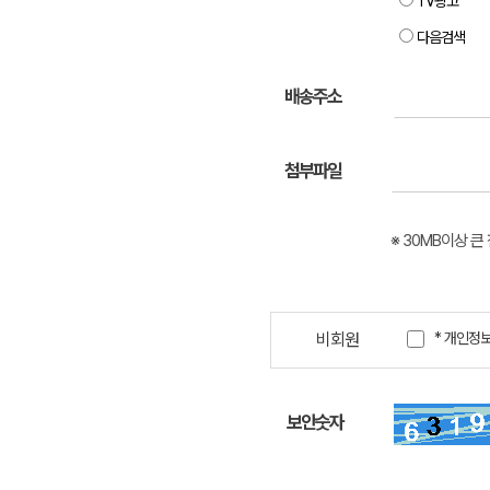
TV광고
다음검색
배송주소
첨부파일
※ 30MB이상 큰 첨
비회원
* 개인정보
보안숫자