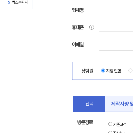
5
박스부자재
업체명
휴대폰
이메일
상담원
지정 안함
제작사양 
선택
방문경로
기존고객