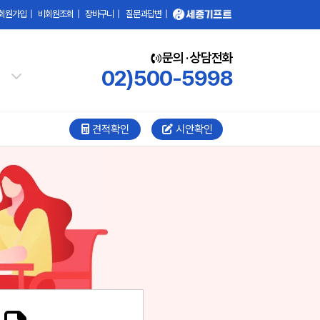
회원가입
|
비회원조회
|
장바구니
|
질문과답변
|
문의 · 상담전화
02)500-5998
견적확인
시안확인