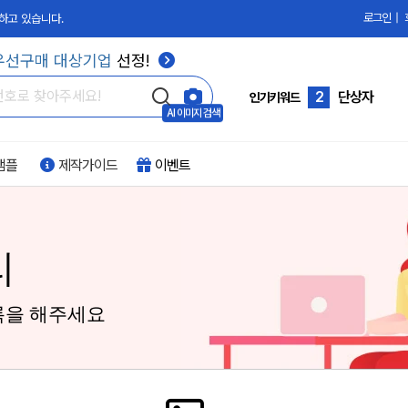
로그인
|
하고 있습니다.
1
싸바리박스
우선구매 대상기업
선정!
2
단상자
3
칼라박스
인기키워드
AI 이미지 검색
4
합지박스
샘플
제작가이드
이벤트
5
골판지
6
과일박스
7
화장품박스
리
8
손잡이박스
9
PVC박스
록을 해주세요
10
부자재
1
싸바리박스