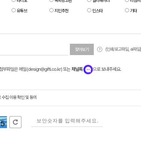
라디오
옥외광고판
엘리베이터
리멤버
유튜브
지인추천
인스타
기타
(인쇄/로고파일, ai파일)
찾아보기
부파일은 메일(design@gifti.co.kr) 또는
채널톡
으로 보내주세요.
 수집 이용 확인 및 동의