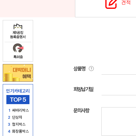
견적
상품명
희망납기일
인기카테고리
TOP 5
문의사항
1
싸바리박스
2
단상자
3
합지박스
4
화장품박스