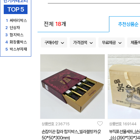
인기카테고리
TOP 5
1
싸바리박스
전체
18
개
추천상품순
2
단상자
3
합지박스
4
화장품박스
구매수량
가격검색
무료제공
제품
5
박스부자재
상품번호
236715
상품번호
169144
손잡이끈 칼라 합지박스_빌라블랑카 (2
부직포선물세트_(손
50*50*300mm)
_(소) (390*130*3