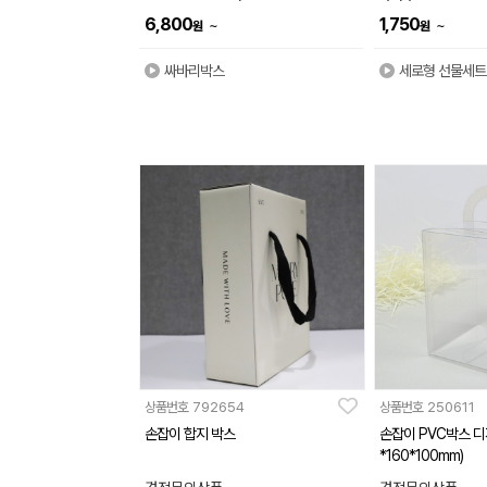
6,800
1,750
~
~
원
원
싸바리박스
세로형 선물세트
상품번호
792654
상품번호
250611
손잡이 합지 박스
손잡이 PVC박스 디
*160*100mm)