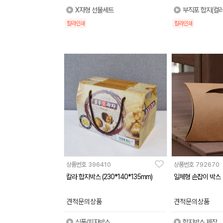
X자형 선물세트
부직포 합지(컬러
칼라인쇄
칼라인쇄
상품번호
396410
상품번호
792670
칼라 합지박스 (230*140*135mm)
일체형 손잡이 박스
견적문의상품
견적문의상품
식품/피자박스
합지박스 제작