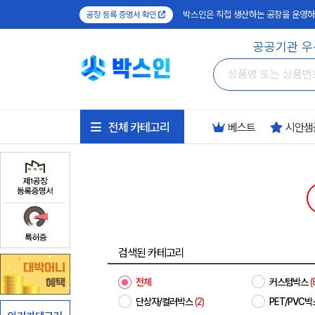
박스인은 직접 생산하는 공장을 운영하
공장 등록 증명서 확인
공공기관 우
전체 카테고리
베스트
시안샘
검색된 카테고리
전체
커스텀박스
(
단상자/컬러박스
(2)
PET/PVC박