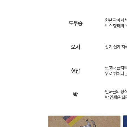
원본 판에서 
도무송
박스 형태의 
오시
접기 쉽게 자
로고나 글자의
형압
위로 튀어나온
인쇄물의 장식
박
박 인쇄용 필름