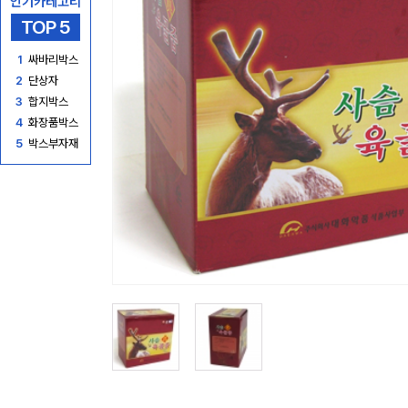
인기카테고리
TOP 5
1
싸바리박스
2
단상자
3
합지박스
4
화장품박스
5
박스부자재