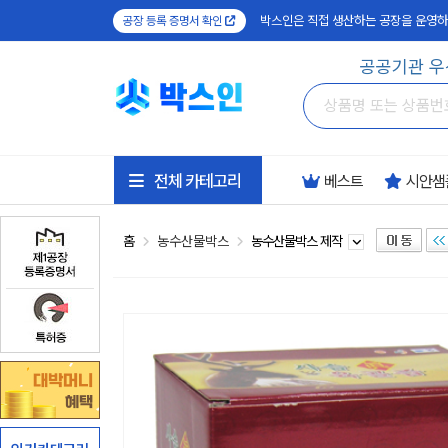
박스인은 직접 생산하는 공장을 운영하
공장 등록 증명서 확인
공공기관 우
전체 카테고리
베스트
시안샘
홈
농수산물박스
농수산물박스 제작