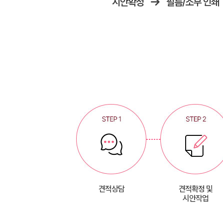
시안확정
필름/소부 인쇄
견적상담
견적확정 및
시안작업