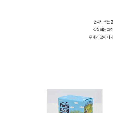
합지박스는 골
접착되는 과정
무게가 많이 나가