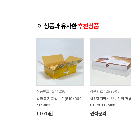
이 상품과 유사한
추천상품
상품번호 : 241235
상품번호 : 258509
칼라 합지 과일박스 (510*360
칼라합지박스_안동산약 마 (
*150mm)
0*350*125mm)
1,075원
견적문의