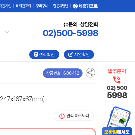
회원가입
|
비회원조회
|
장바구니
|
질문과답변
|
문의 · 상담전화
02)500-5998
견적확인
시안확인
600412
상품번호
02) 500
5998
(247x167x67mm)
견적 히스토리