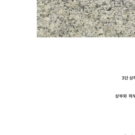
3단 상
상부와 하부