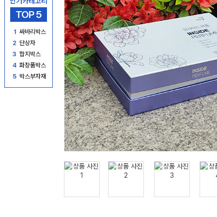
인기카테고리
TOP 5
1
싸바리박스
2
단상자
3
합지박스
4
화장품박스
5
박스부자재