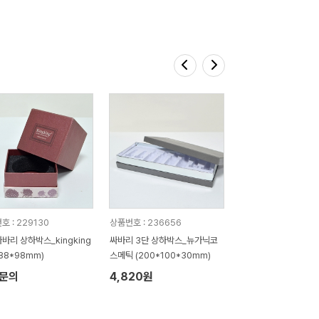
호 : 229130
상품번호 : 236656
싸바리 상하박스_kingking
싸바리 3단 상하박스_뉴가닉코
*88*98mm)
스메틱 (200*100*30mm)
문의
4,820원