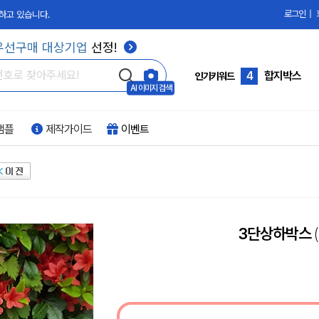
로그인
|
하고 있습니다.
2
단상자
우선구매 대상기업
선정!
3
칼라박스
4
합지박스
인기키워드
AI 이미지 검색
5
골판지
샘플
제작가이드
이벤트
6
과일박스
7
화장품박스
8
손잡이박스
9
PVC박스
3단상하박스
10
부자재
1
싸바리박스