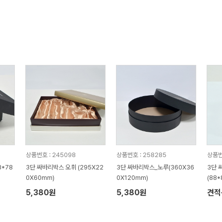
상품번호 : 245098
상품번호 : 258285
상품번
8*78
3단 싸바리박스 오휘 (295X22
3단 싸바리박스_노루(360X36
3단 
0X60mm)
0X120mm)
(88
5,380원
5,380원
견적