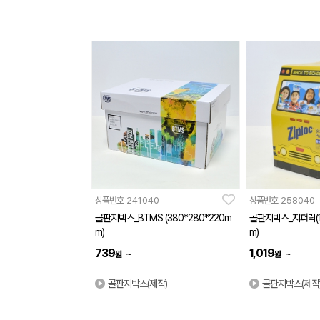
상품번호
241040
상품번호
258040
골판지박스_BTMS (380*280*220m
골판지박스_지퍼락(1
m)
m)
739
1,019
~
~
원
원
골판지박스(제작)
골판지박스(제작