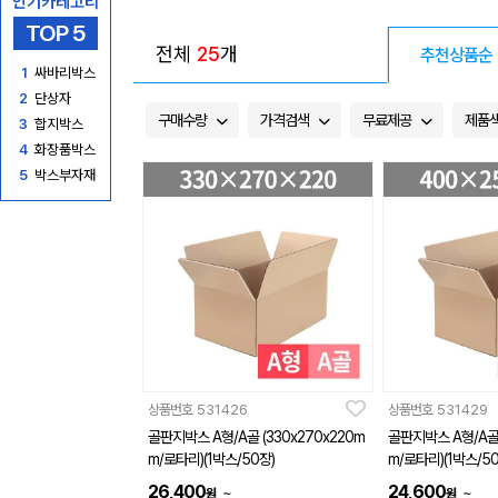
인기카테고리
TOP 5
전체
25
개
추천상품순
1
싸바리박스
2
단상자
구매수량
가격검색
무료제공
제품
3
합지박스
4
화장품박스
5
박스부자재
상품번호
531426
상품번호
531429
골판지박스 A형/A골 (330x270x220m
골판지박스 A형/A골 
m/로타리)(1박스/50장)
m/로타리)(1박스/50
26,400
24,600
~
~
원
원