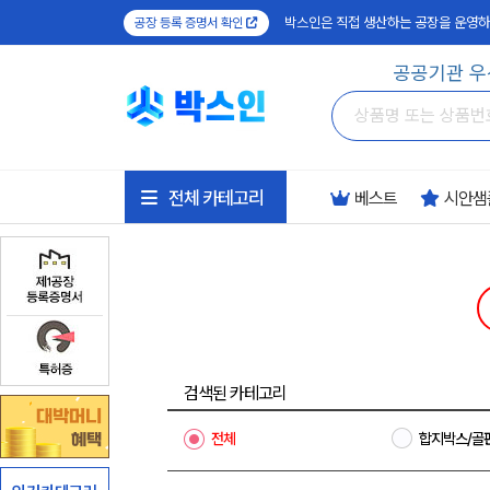
박스인은 직접 생산하는 공장을 운영하
공장 등록 증명서 확인
공공기관 우
전체 카테고리
베스트
시안샘
검색된 카테고리
전체
합지박스/골