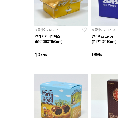
상품번호
241235
상품번호
231513
칼라 합지 과일박스
칼라박스_zeroin
(510*360*150mm)
(115*110*110mm)
1,075
986
~
~
원
원