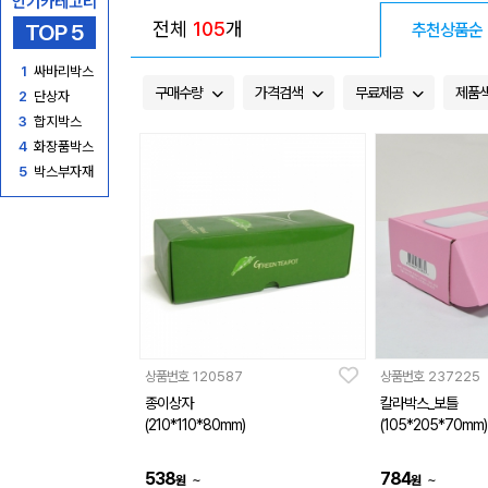
인기카테고리
전체
105
개
TOP 5
추천상품순
1
싸바리박스
구매수량
가격검색
무료제공
제품
2
단상자
3
합지박스
4
화장품박스
5
박스부자재
상품번호
120587
상품번호
237225
종이상자
칼라박스_보틀
(210*110*80mm)
(105*205*70mm)
538
784
~
~
원
원