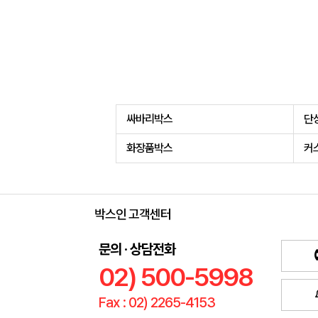
싸바리박스
단
화장품박스
커
박스인 고객센터
문의 · 상담전화
02) 500-5998
Fax : 02) 2265-4153