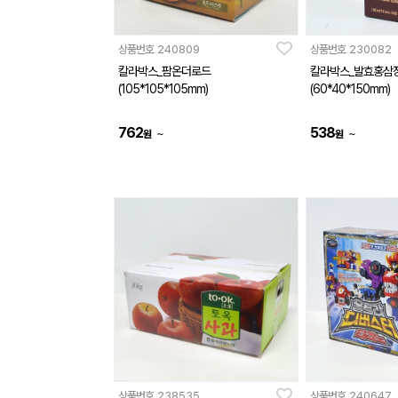
상품번호
240809
상품번호
230082
칼라박스_팜온더로드
칼라박스_발효홍삼정
(105*105*105mm)
(60*40*150mm)
762
538
~
~
원
원
상품번호
238535
상품번호
240647