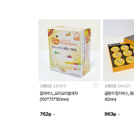
상품번호
231510
상품번호
241221
칼라박스_요미요미쌀과자
골판지 합지박스_동원
(160*75*180mm)
40mm)
762
963
~
~
원
원