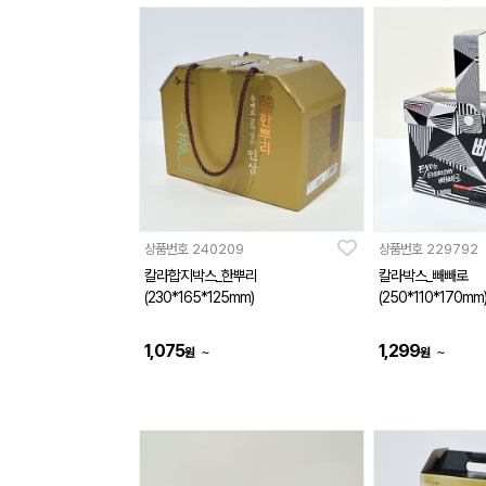
상품번호
240209
상품번호
229792
칼라합지박스_한뿌리
칼라박스_빼빼로
(230*165*125mm)
(250*110*170mm
1,075
1,299
~
~
원
원