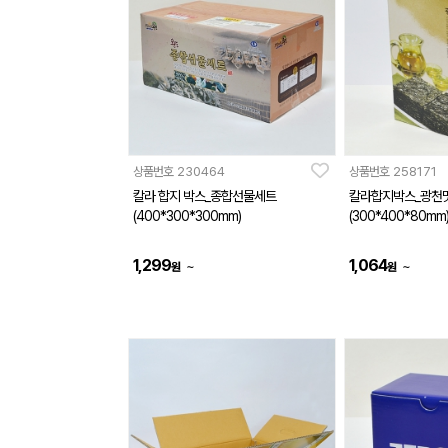
상품번호
230464
상품번호
258171
칼라 합지 박스_종합선물세트
칼라합지박스_광천
(400*300*300mm)
(300*400*80mm
1,299
1,064
~
~
원
원