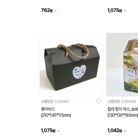
762
1,075
~
~
원
원
상품번호
120584
상품번호
230468
종이박스
칼라 합지 박스_보
(210*145*115mm)
(130*130*185mm)
1,075
1,042
~
~
원
원