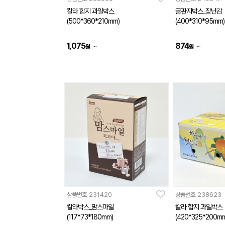
칼라 합지 과일박스
골판지박스_장난감
(500*360*210mm)
(400*310*95mm)
1,075
874
~
~
원
원
상품번호
231420
상품번호
238623
칼라박스_맘스마일
칼라 합지 과일박스
(117*73*180mm)
(420*325*200mm