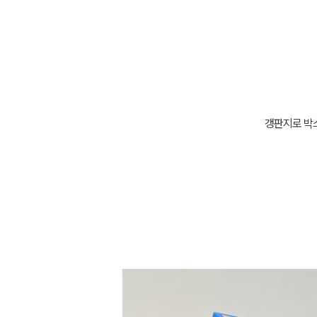
갱판지로 박스