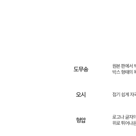
원본 판에서 
도무송
박스 형태의 
오시
접기 쉽게 자
로고나 글자의
형압
위로 튀어나온