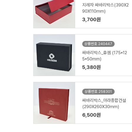
지레자 싸바리박스(390X2
90X110mm)
3,700원
상품번호 240447
싸바리박스_휴셈 (175*12
5*50mm)
5,380원
상품번호 258301
싸바리박스_아라종합건설
(290X260X30mm)
6,500원