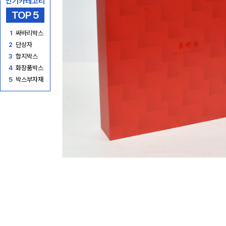
인기카테고리
TOP 5
1
싸바리박스
2
단상자
3
합지박스
4
화장품박스
5
박스부자재