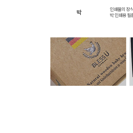
인쇄물의 장식
박
박 인쇄용 필름