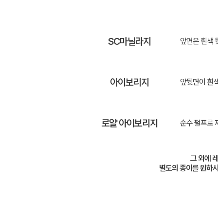
SC마닐라지
앞면은 흰색 
아이보리지
앞뒷면이 흰색
로얄 아이보리지
순수 펄프로 
그 외에 
별도의 종이를 원하시