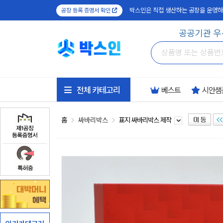
박스인은 직접 생산하는 공장을 운영하
공장 등록 증명서 확인
공공기관 우
전체 카테고리
베스트
시안샘
홈
싸바리박스
표지 싸바리박스 제작