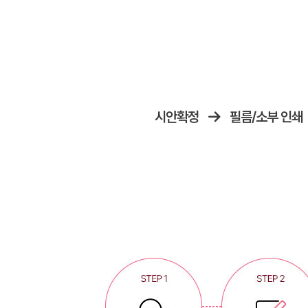
시안확정
필름/소부 인쇄