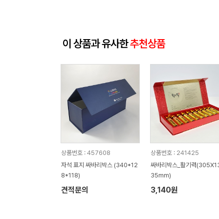
이 상품과 유사한
추천상품
상품번호 : 457608
상품번호 : 241425
자석 표지 싸바리박스 (340*12
싸바리박스_활기력(305X1
8*118)
35mm)
견적문의
3,140원