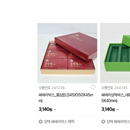
상품번호
241238
상품번호
244745
싸바리박스_홍삼원 (345X350X45m
싸바리상하박스_네츄럴
m)
5X40mm)
3,140
3,140
~
~
원
원
상하 싸바리박스 제작
상하 싸바리박스