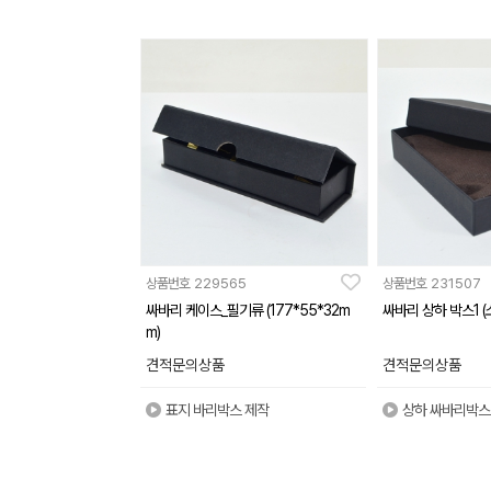
상품번호
229565
상품번호
231507
싸바리 케이스_필기류 (177*55*32m
싸바리 상하 박스1 (
m)
견적문의상품
견적문의상품
표지 바리박스 제작
상하 싸바리박스