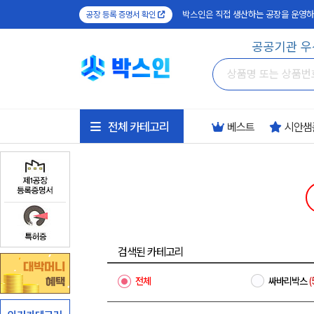
박스인은 직접 생산하는 공장을 운영하
공장 등록 증명서 확인
공공기관 우
전체 카테고리
베스트
시안샘
검색된 카테고리
전체
싸바리박스
(