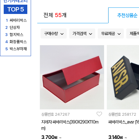
인기카테고리
TOP 5
전체
55
개
추천상품순
1
싸바리박스
2
단상자
구매수량
가격검색
무료제공
제품
3
합지박스
4
화장품박스
5
박스부자재
상품번호
247267
상품번호
258172
지레자 싸바리박스(390X290X110m
싸바리박스_avsr (1
m)
3,700
3,140
~
~
원
원