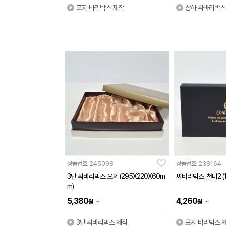
표지 바리박스 제작
상하 싸바리박스
상품번호
245098
상품번호
238164
3단 싸바리박스 오휘 (295X220X60m
싸바리박스_천마2 (1
m)
5,380
4,260
~
~
원
원
3단 싸바리박스 제작
표지 바리박스 