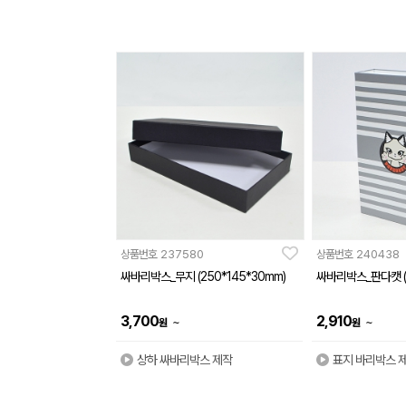
상품번호
237580
상품번호
240438
싸바리박스_무지 (250*145*30mm)
싸바리박스_판다캣 (1
3,700
2,910
~
~
원
원
상하 싸바리박스 제작
표지 바리박스 