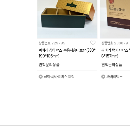
상품번호
229785
상품번호
230079
싸바리 상하박스_녹용사슴대보탕 (330*
싸바리 팩키지박스_발
190*105mm)
8*157mm)
견적문의상품
견적문의상품
상하 싸바리박스 제작
싸바리박스