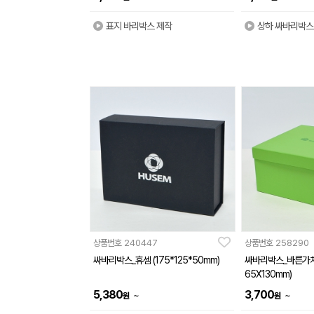
표지 바리박스 제작
상하 싸바리박스
상품번호
240447
상품번호
258290
싸바리박스_휴셈 (175*125*50mm)
싸바리박스_바른가치
65X130mm)
5,380
3,700
~
~
원
원