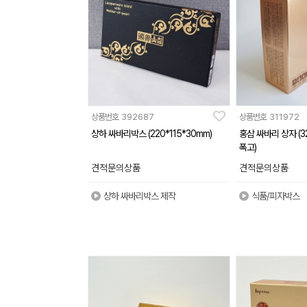
상품번호
392687
상품번호
311972
상하 싸바리박스 (220*115*30mm)
홍삼 싸바리 상자 (3
폭고)
견적문의상품
견적문의상품
상하 싸바리박스 제작
식품/피자박스