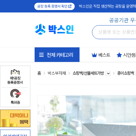
박스인은 직접 생산하는 공장을 운영하
공장 등록 증명서 확인
공공기관 우
전체 카테고리
베스트
시안샘
홈
박스부자재
쇼핑백/선물세트가방
종이쇼핑백