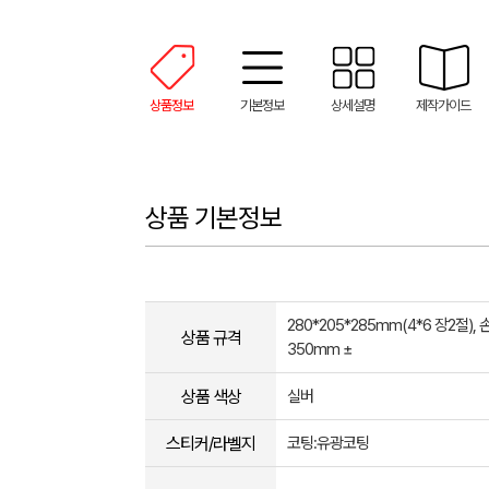
상품정보
기본정보
상세설명
제작가이드
상품 기본정보
280*205*285mm(4*6 장2절),
상품 규격
350mm ±
상품 색상
실버
스티커/라벨지
코팅:유광코팅