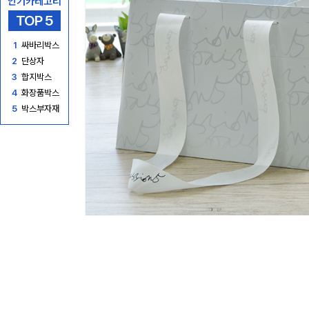
인기카테고리
TOP 5
1
싸바리박스
2
단상자
3
합지박스
4
화장품박스
5
박스부자재