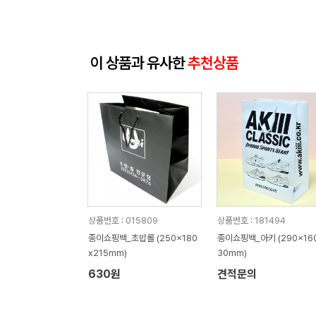
이 상품과 유사한
추천상품
상품번호 : 015809
상품번호 : 181494
종이쇼핑백_초밥롤 (250x180
종이쇼핑백_아키 (290x16
x215mm)
30mm)
630원
견적문의