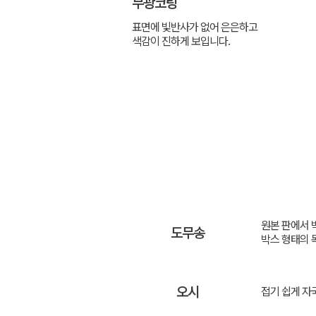
무광코팅
표면에 빛반사가 없어 은은하고
색감이 진하게 보입니다.
원본 판에서 
도무송
박스 형태의 
오시
접기 쉽게 자