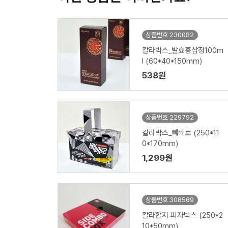
상품번호 230082
칼라박스_발효홍삼정100m
l (60*40*150mm)
538원
상품번호 229792
칼라박스_빼빼로 (250*11
0*170mm)
1,299원
상품번호 308569
칼라합지 피자박스 (250*2
10*50mm)