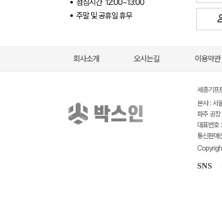
점심시간 12:00~13:00
주말 및 공휴일 휴무
회사소개
오시는길
이용약관
세종기프트(
본사 : 서
파주 공장 
대표번호 : 
통신판매신고
Copyrigh
SNS