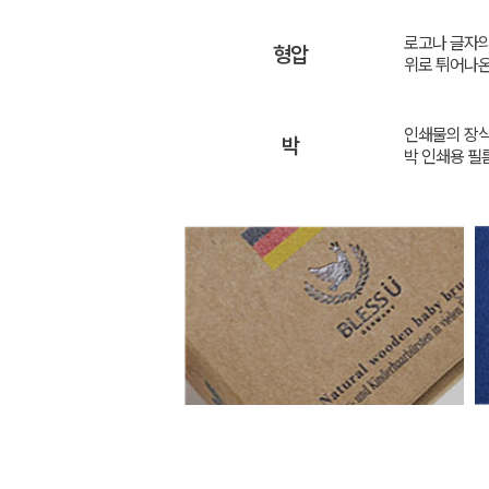
로고나 글자의
형압
위로 튀어나온
인쇄물의 장식
박
박 인쇄용 필름