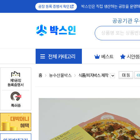
박스인은 직접 생산하는 공장을 운영하
공장 등록 증명서 확인
공공기관 우
전체 카테고리
베스트
시안샘
홈
농수산물박스
식품/피자박스 제작