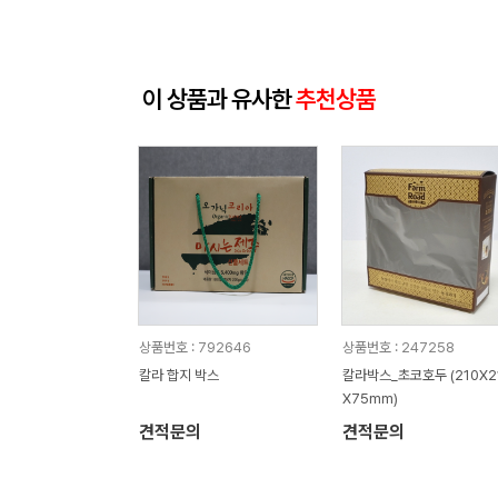
이 상품과 유사한
추천상품
상품번호 : 792646
상품번호 : 247258
칼라 합지 박스
칼라박스_초코호두 (210X2
X75mm)
견적문의
견적문의