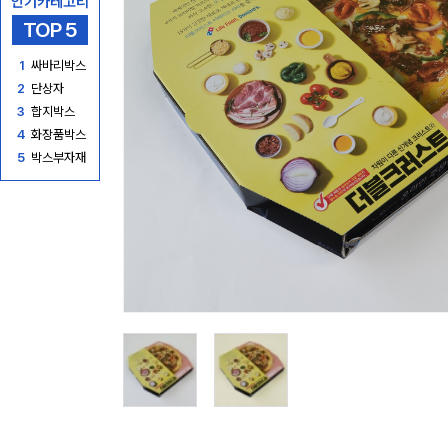
인기카테고리
TOP 5
1
싸바리박스
2
단상자
3
합지박스
4
화장품박스
5
박스부자재