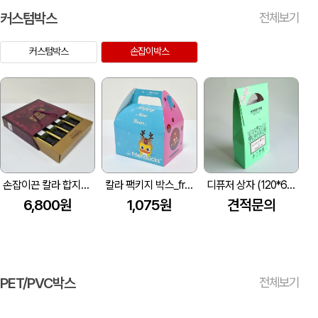
커스텀박스
전체보기
커스텀박스
손잡이박스
손잡이끈 칼라 합지박스_빌라블랑카 (250*50*300mm)
칼라 팩키지 박스_frienducks (100*130*150mm)
디퓨저 상자 (120*60*250mm)
6,800원
1,075원
견적문의
PET/PVC박스
전체보기