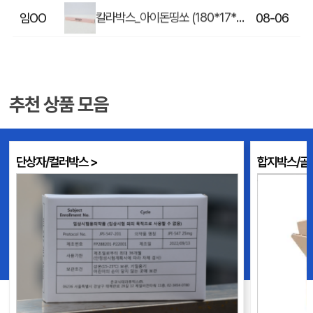
무브롱 액티브 퍼포먼스 썬크림
남OO
08-05
칼라싸바리 상하박스_음악지능 (250*200*50mm)
OOO
08-05
단상자
(OO
08-05
추천 상품 모음
칼라싸바리 상하박스_음악지능 (250*200*50mm)
김OO
08-05
단상자/컬러박스 >
합지박스/골
칼라조립 상자 (240x130x80mm)
김OO
08-04
단상자로만 포장해도
엠보싱이 제
업되는 퀄리티!
안전하게 보
손잡이 합지박스
정OO
08-04
소형패키지
김OO
08-04
의료기기 포장상자
서OO
08-04