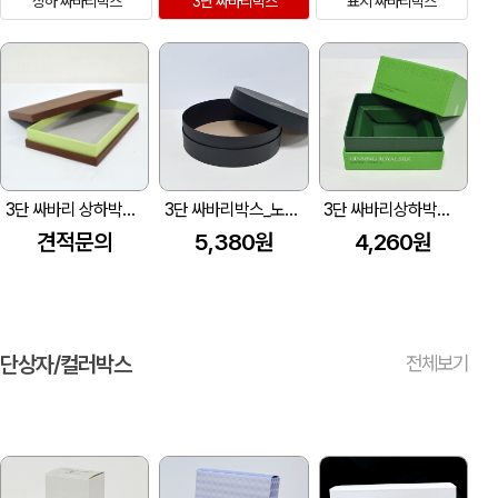
상하 싸바리박스
3단 싸바리박스
표지 싸바리박스
3단 싸바리 상하박스2 (195*120*33mm)
3단 싸바리박스_노루(360X360X120mm)
3단 싸바리상하박스_네츄럴리퍼블릭(105X105X80mm)
견적문의
5,380원
4,260원
단상자/컬러박스
전체보기