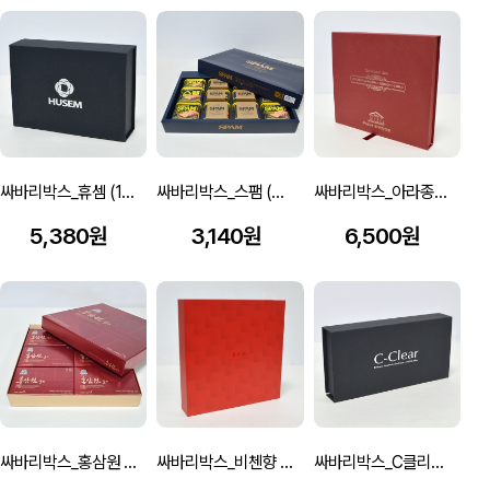
싸바리박스_휴셈 (175*125*50mm)
싸바리박스_스팸 (495X335X65mm)
싸바리박스_아라종합건설(290X260X30mm)
5,380원
3,140원
6,500원
싸바리박스_홍삼원 (345X350X45mm)
싸바리박스_비첸향 (265*265*53mm)
싸바리박스_C클리어 (215X110X35mm)