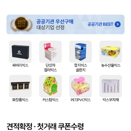
싸바리박스
단상자
합지박스
농수산물박스
컬러박스
골판지
화장품박스
커스텀박스
PET/PVC박스
박스부자재
견적확정 · 첫거래 쿠폰수령