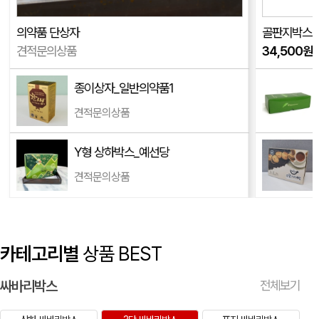
유리병 2p케이스
박OO
08-04
의약품 단상자
약품상자 (47*47*135mm)
박OO
08-03
견적문의상품
34,500
원
)
종이상자_일반의약품1
다이어트환 박스
최OO
08-03
견적문의상품
싸바리박스_천마 (280*245*100mm)
이OO
08-03
Y형 상하박스_예선당
관절활작 비타민 상하박스 (182x167x56mm)
이OO
08-03
견적문의상품
단상자 삼면접착(밑면) (170x190x95mm)
한OO
08-03
카테고리별
상품 BEST
싸바리박스
전체보기