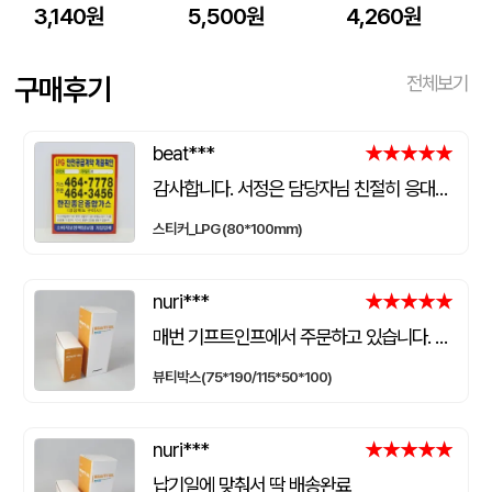
3,140원
5,500원
4,260원
구매후기
전체보기
beat***
★★★★★
★★★★★
감사합니다. 서정은 담당자님 친절히 응대해주셔서 늘 감사드립니다. 요청한대로 잘 제작되었습니다.
스티커_LPG (80*100mm)
nuri***
★★★★★
★★★★★
매번 기프트인프에서 주문하고 있습니다. 담당자랑 소통이 잘 됩니다. 무엇보다 납기일이 잘 맞아서 업무 일정에 지장이 없네요 꾸준히 주문하고 있습니다. 작업물 퀄러티도 당연 좋구요
뷰티박스(75*190/115*50*100)
nuri***
★★★★★
★★★★★
납기일에 맞춰서 딱 배송완료