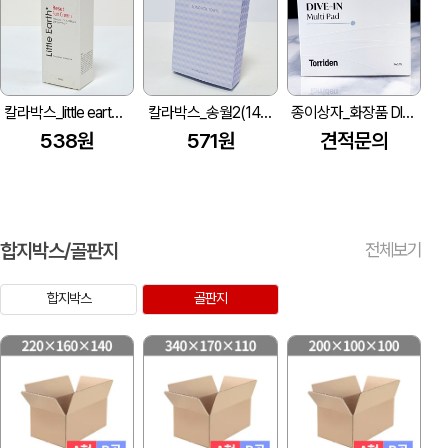
칼라박스_little earth (45*45*124mm)
칼라박스_송월2(145X210X40mm)
종이상자_화장품 DIVE-IN
538원
571원
견적문의
합지박스/골판지
전체보기
합지박스
골판지