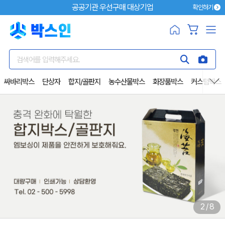
공공기관 우선구매 대상기업
확인하기
검색어를 입력해주세요.
싸바리박스
단상자
합지/골판지
농수산물박스
화장품박스
커스텀박스
열기
2
/
8