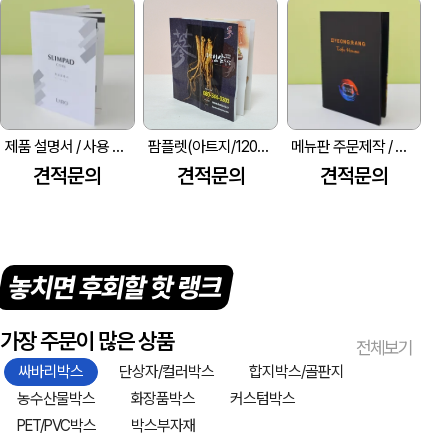
제품 설명서 / 사용 설명서 제작 / 취급설명서 / 매뉴얼 인쇄
팜플렛(아트지/120g) (200*200mm)
메뉴판 주문제작 / 소책자 메뉴판 / 책자형 메뉴판
견적문의
견적문의
견적문의
놓치면 후회할 핫 랭크
가장 주문이 많은 상품
전체보기
싸바리박스
단상자/컬러박스
합지박스/골판지
농수산물박스
화장품박스
커스텀박스
PET/PVC박스
박스부자재