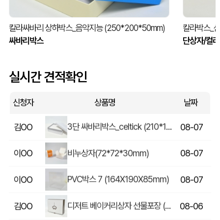
칼라싸바리 상하박스_음악지능 (250*200*50mm)
칼라박스_신
싸바리박스
단상자/컬
실시간 견적확인
화장품박스 제작 문의
이OO
08-07
신청자
상품명
날짜
3단 싸바리박스_celtick (210*180*65mm)
김OO
08-07
비누상자(72*72*30mm)
이OO
08-07
PVC박스 7 (164X190X85mm)
이OO
08-07
디저트 베이커리상자 선물포장 (265*210*85mm)
김OO
08-06
칼라박스_아이돈띵쏘 (180*17*10mm)
임OO
08-06