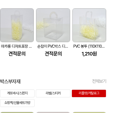
마카롱 디저트포장 PVC박스 (70X200X70mm)
손잡이 PVC박스 디저트 선물포장 (100*160*100mm)
PVC 봉투 (110X110X50mm)
견적문의
견적문의
1,210원
박스부자재
전체보기
게또바시/스펀지
라벨/스티커
리플렛/카탈로그
쇼핑백/선물세트가방