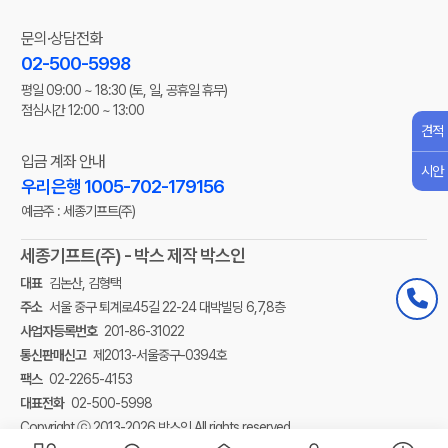
문의·상담전화
02-500-5998
평일 09:00 ~ 18:30
(토, 일, 공휴일 휴무)
점심시간 12:00 ~ 13:00
견적
입금 계좌 안내
시안
우리은행 1005-702-179156
예금주 : 세종기프트(주)
세종기프트(주) - 박스 제작 박스인
대표
김논산, 김형택
주소
서울 중구 퇴계로45길 22-24 대박빌딩 6,7,8층
사업자등록번호
201-86-31022
통신판매신고
제2013-서울중구-0394호
팩스
02-2265-4153
대표전화
02-500-5998
Copyright ⓒ 2013-2026 박스인 All rights reserved.