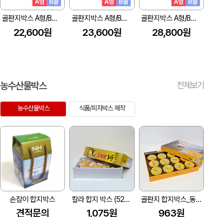
골판지박스 A형/B골 (220x160x140mm/톰슨)(1박스/120장)
골판지박스 A형/B골 (340x170x110mm/톰슨)(1박스/100장)
골판지박스 A형/B골 (200x100x100mm/톰슨)(1박스/260장)
22,600원
23,600원
28,800원
농수산물박스
전체보기
농수산물박스
식품/피자박스 제작
손잡이 합지박스
칼라 합지 박스 (525*375*130mm)
골판지 합지박스_동원참치(375X320X40mm)
견적문의
1,075원
963원