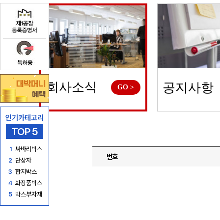
회사소식
공지사항
GO >
인기카테고리
TOP 5
1
싸바리박스
번호
2
단상자
3
합지박스
4
화장품박스
5
박스부자재