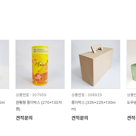
상품번호 : 307959
상품번호 : 308929
상품번
5m
원통형 종이박스 (270*130지
종이박스 (335*225*130m
도무송
름)
m)
견적문의
견적문의
견적