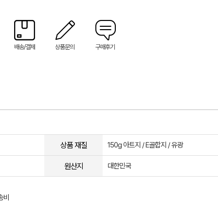
배송/결제
상품문의
구매후기
상품 재질
150g 아트지 / E골합지 / 유광
원산지
대한민국
송비