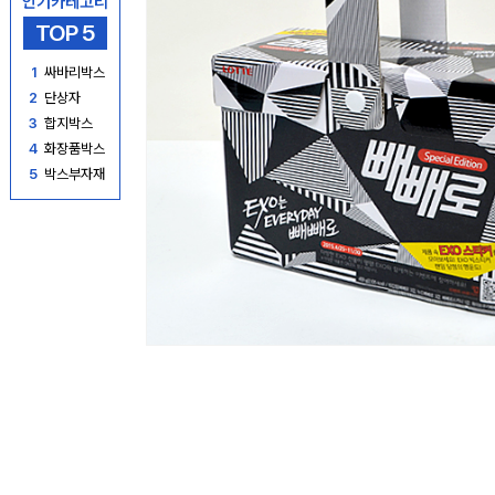
인기카테고리
TOP 5
1
싸바리박스
2
단상자
3
합지박스
4
화장품박스
5
박스부자재