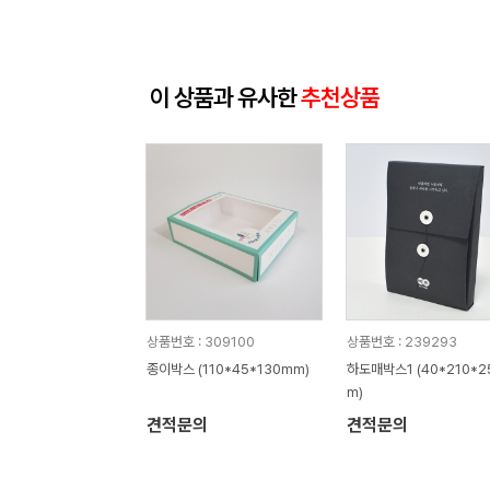
이 상품과 유사한
추천상품
상품번호 : 309100
상품번호 : 239293
종이박스 (110*45*130mm)
하도매박스1 (40*210*2
m)
견적문의
견적문의