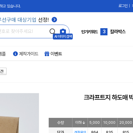
로그인
|
하고 있습니다.
2
단상자
우선구매 대상기업
선정!
3
칼라박스
4
합지박스
인기키워드
AI 이미지 검색
5
골판지
샘플
제작가이드
이벤트
6
과일박스
7
화장품박스
8
손잡이박스
9
PVC박스
크라프트지 하도매 
10
부자재
1
싸바리박스
수량
이하
5,000
10,000
20,000
단가
864
835
815
견적문의