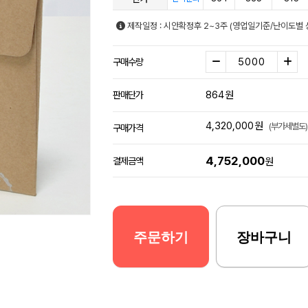
제작일정 : 시안확정후 2~3주 (영업일기준/난이도별 
구매수량
864
원
판매단가
4,320,000
원
(부가세별도)
구매가격
4,752,000
결제금액
원
주문하기
장바구니