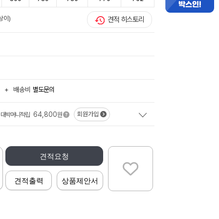
상이)
견적 히스토리
+
배송비
별도문의
64,800
회원가입
대박머니적립
원
견적요청
견적출력
상품제안서