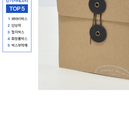
인기카테고리
TOP 5
1
싸바리박스
2
단상자
3
합지박스
4
화장품박스
5
박스부자재