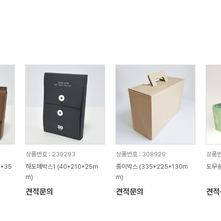
상품번호 : 239293
상품번호 : 308929
상품번
*35
하도매박스1 (40*210*25m
종이박스 (335*225*130m
도무송
m)
m)
견적문의
견적문의
견적