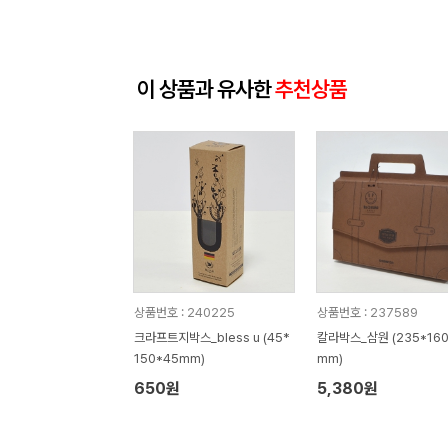
이 상품과 유사한
추천상품
상품번호 : 240225
상품번호 : 237589
크라프트지박스_bless u (45*
칼라박스_삼원 (235*160
150*45mm)
mm)
650원
5,380원