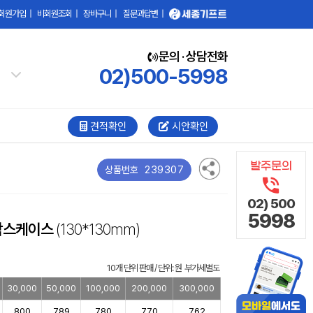
회원가입
|
비회원조회
|
장바구니
|
질문과답변
|
문의 · 상담전화
02)500-5998
견적확인
시안확인
239307
상품번호
02) 500
5998
박스케이스
(130*130mm)
10개 단위 판매 / 단위: 원 부가세별도
30,000
50,000
100,000
200,000
300,000
800
789
780
770
762