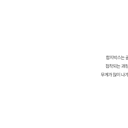
합지박스는 골
접착되는 과정
무게가 많이 나가