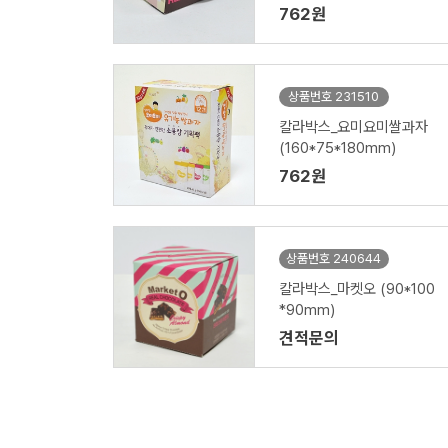
762원
상품번호 231510
칼라박스_요미요미쌀과자
(160*75*180mm)
762원
상품번호 240644
칼라박스_마켓오 (90*100
*90mm)
견적문의