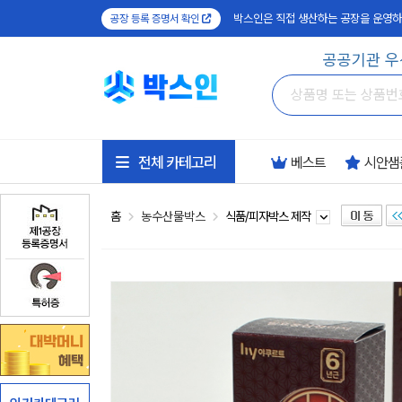
박스인은 직접 생산하는 공장을 운영하
공장 등록 증명서 확인
공공기관 우
전체 카테고리
베스트
시안샘
홈
농수산물박스
식품/피자박스 제작