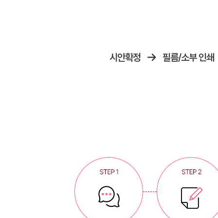
시안확정
필름/소부 인쇄