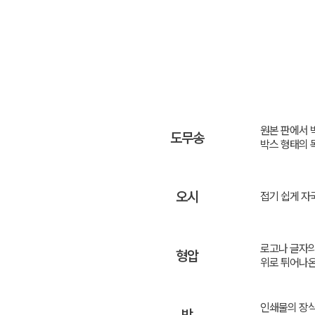
원본 판에서 
도무송
박스 형태의 
오시
접기 쉽게 자
로고나 글자의
형압
위로 튀어나온
인쇄물의 장식