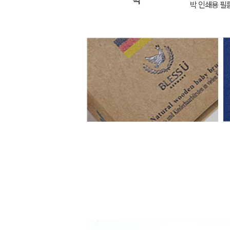
박
박 인쇄용 필름