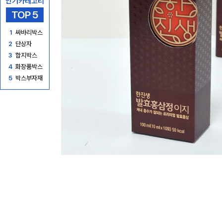
인기카테고리
TOP 5
1
싸바리박스
2
단상자
3
합지박스
4
화장품박스
5
박스부자재