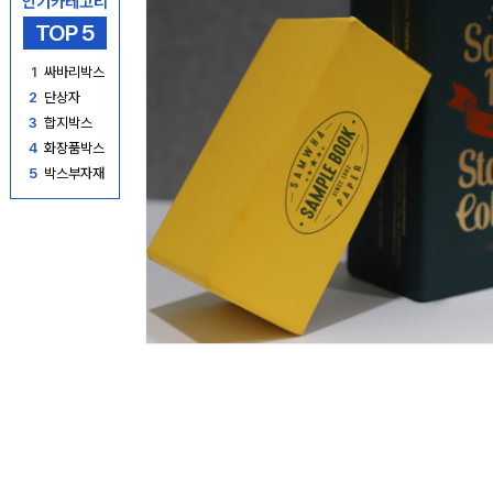
인기카테고리
TOP 5
1
싸바리박스
2
단상자
3
합지박스
4
화장품박스
5
박스부자재