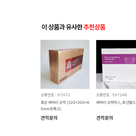
이 상품과 유사한
추천상품
상품번호 : 311972
상품번호 : 557248
홍삼 싸바리 상자 (320*200*8
싸바리 상하박스_토션필드
5mm장폭고)
견적문의
견적문의