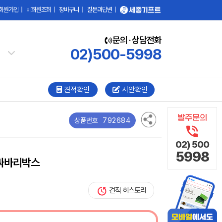
회원가입
|
비회원조회
|
장바구니
|
질문과답변
|
문의 · 상담전화
02)500-5998
견적확인
시안확인
792684
상품번호
02) 500
5998
 싸바리박스
견적 히스토리