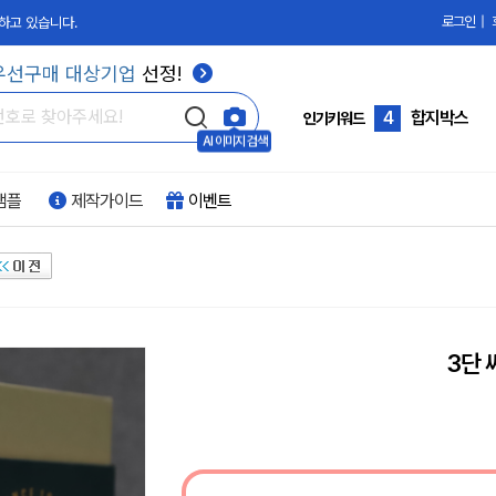
로그인
|
하고 있습니다.
3
칼라박스
우선구매 대상기업
선정!
4
합지박스
5
골판지
인기키워드
AI 이미지 검색
6
과일박스
샘플
제작가이드
이벤트
7
화장품박스
8
손잡이박스
9
PVC박스
10
부자재
3단
1
싸바리박스