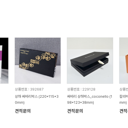
상품번호 : 392687
상품번호 : 229128
상품번
상하 싸바리박스 (220*115*3
싸바리 상하박스_coconello (1
칼라박
0mm)
98*123*38mm)
mm)
견적문의
견적문의
견적