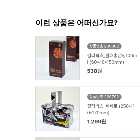
이런 상품은 어떠신가요?
상품번호 230082
칼라박스_발효홍삼정100m
l (60*40*150mm)
538원
상품번호 229792
칼라박스_빼빼로 (250*11
0*170mm)
1,299원