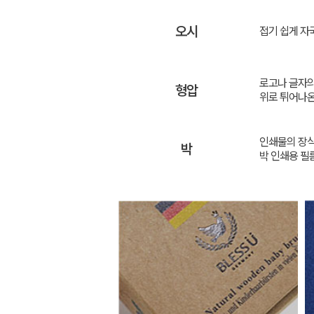
오시
접기 쉽게 자
로고나 글자의
형압
위로 튀어나온
인쇄물의 장식
박
박 인쇄용 필름