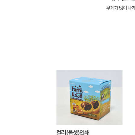
무게가 많이 나가
컬러(옵셋)인쇄