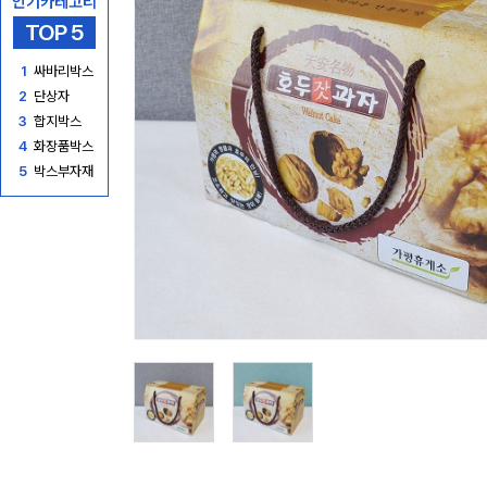
인기카테고리
TOP 5
1
싸바리박스
2
단상자
3
합지박스
4
화장품박스
5
박스부자재