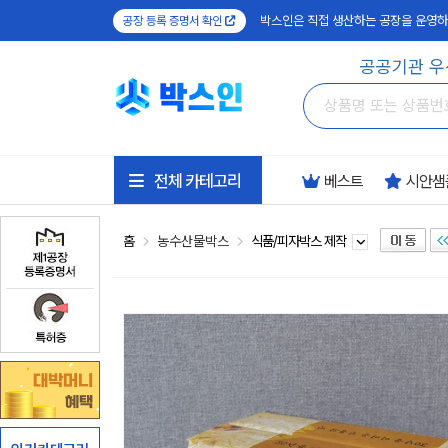
박스인은 직접 생산하는 공장을 운영하
공장 등록 증명서 확인
공공기관 우
전체 카테고리
베스트
시안샘
홈
농수산물박스
식품/피자박스 제작