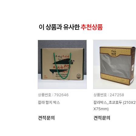
이 상품과 유사한
추천상품
상품번호 : 792646
상품번호 : 247258
칼라 합지 박스
칼라박스_초코호두 (210X2
X75mm)
견적문의
견적문의