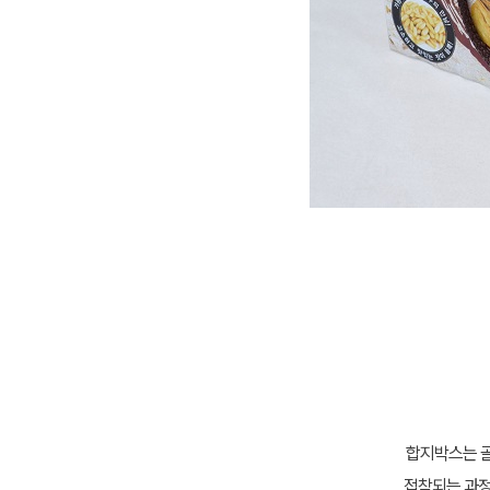
합지박스는 골
접착되는 과정