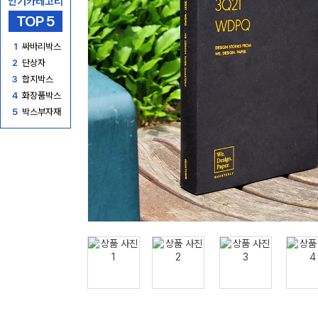
인기카테고리
TOP 5
1
싸바리박스
2
단상자
3
합지박스
4
화장품박스
5
박스부자재