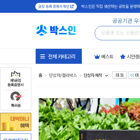
박스인은 직접 생산하는 공장을 운영하
공장 등록 증명서 확인
공공기관 우
전체 카테고리
베스트
시안샘
홈
단상자/컬러박스
단상자 제작