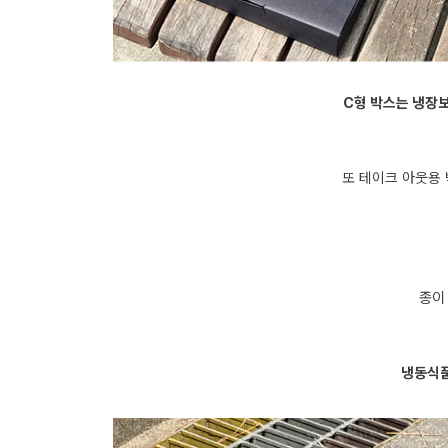
C형 박스는 냉장
또 테이크 아웃용 
종이
냉동식품