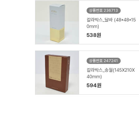
상품번호 236713
칼라박스_달바 (48*48*15
0mm)
538원
상품번호 247241
칼라박스_송월(145X210X
40mm)
594원