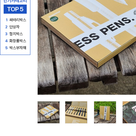
인기카테고리
TOP 5
1
싸바리박스
2
단상자
3
합지박스
4
화장품박스
5
박스부자재