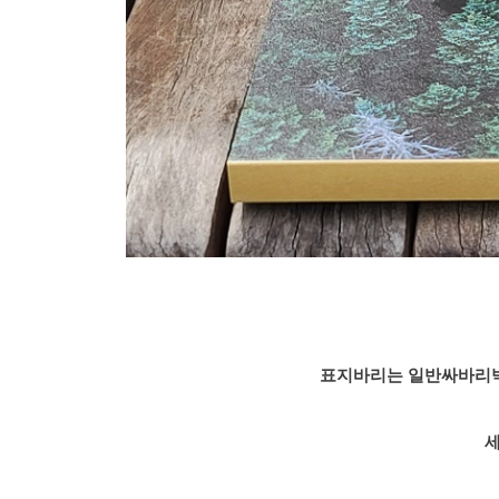
표지바리는 일반싸바리박
세