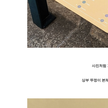
사진처럼 
상부 뚜껑이 본