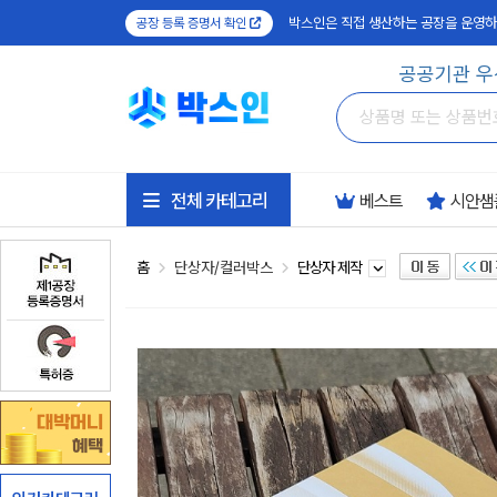
박스인은 직접 생산하는 공장을 운영하
공장 등록 증명서 확인
공공기관 우
전체 카테고리
베스트
시안샘
홈
단상자/컬러박스
단상자 제작