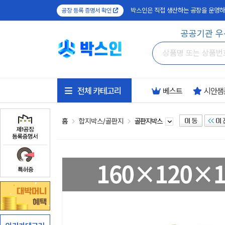
박스인은 직접 생산하는 공장을 운영하
공장 등록 증명서 확인
공공기관 우
전체 카테고리
베스트
시안샘
홈
합지박스/골판지
골판지박스