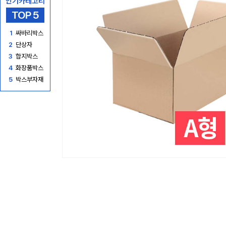
인기카테고리
TOP 5
1
싸바리박스
2
단상자
3
합지박스
4
화장품박스
5
박스부자재