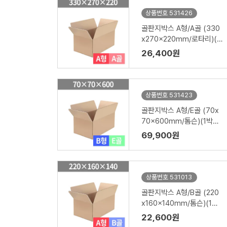
상품번호 531426
골판지박스 A형/A골 (330
x270x220mm/로타리)(1
박스/50장)
26,400원
상품번호 531423
골판지박스 A형/E골 (70x
70x600mm/톰슨)(1박스/
140장)
69,900원
상품번호 531013
골판지박스 A형/B골 (220
x160x140mm/톰슨)(1박
스/120장)
22,600원