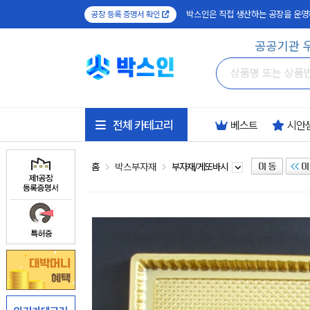
박스인은 직접 생산하는 공장을 운영
공장 등록 증명서 확인
공공기관 
전체 카테고리
베스트
시안
홈
박스부자재
부자재/게또바시