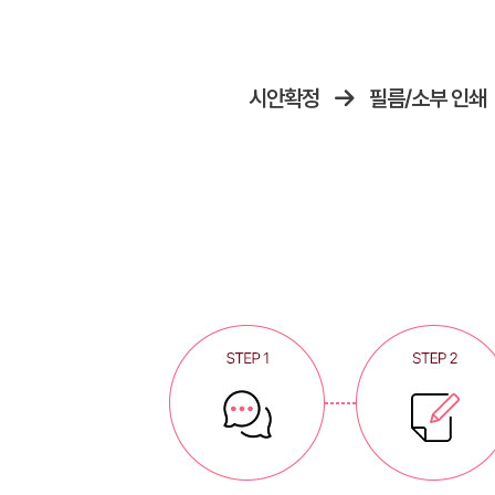
시안확정
필름/소부 인쇄