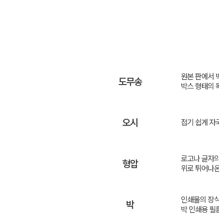
원본 판에서 
도무송
박스 형태의 
오시
접기 쉽게 자
로고나 글자의
형압
위로 튀어나온
인쇄물의 장식
박
박 인쇄용 필름