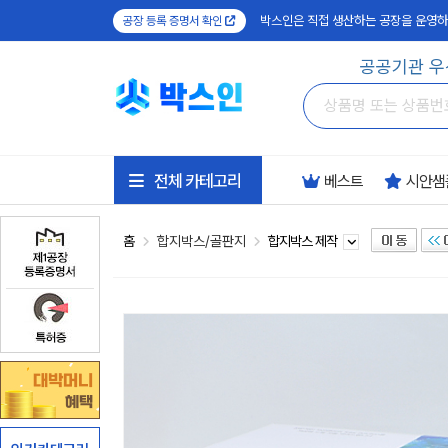
박스인은 직접 생산하는 공장을 운영하
공장 등록 증명서 확인
공공기관 우
전체 카테고리
베스트
시안샘
홈
합지박스/골판지
합지박스 제작