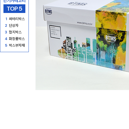
인기카테고리
TOP 5
1
싸바리박스
2
단상자
3
합지박스
4
화장품박스
5
박스부자재