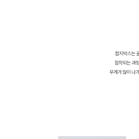
합지박스는 골
접착되는 과정
무게가 많이 나가