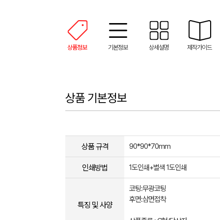
상품정보
기본정보
상세설명
제작가이드
상품 기본정보
상품 규격
90*90*70mm
인쇄방법
1도인쇄+별색 1도인쇄
코팅:무광코팅
후면:삼면접착
특징 및 사양