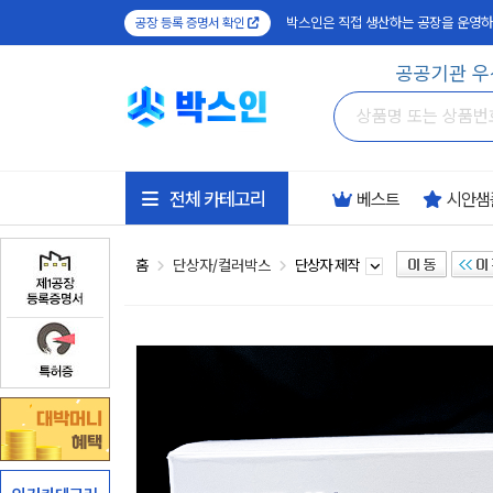
박스인은 직접 생산하는 공장을 운영하
공장 등록 증명서 확인
공공기관 우
전체 카테고리
베스트
시안샘
홈
단상자/컬러박스
단상자 제작