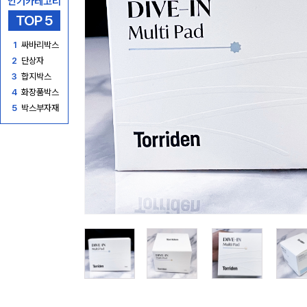
인기카테고리
TOP 5
1
싸바리박스
2
단상자
3
합지박스
4
화장품박스
5
박스부자재