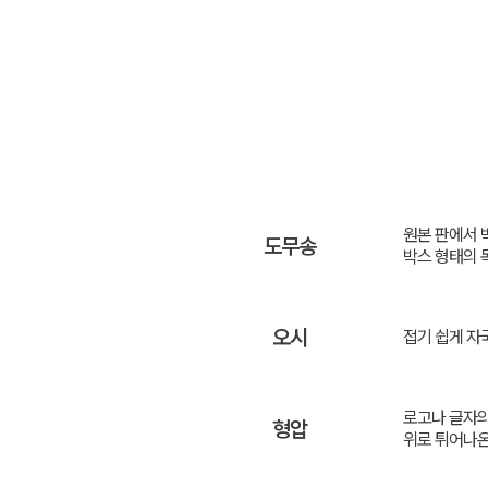
원본 판에서 
도무송
박스 형태의 
오시
접기 쉽게 자
로고나 글자의
형압
위로 튀어나온