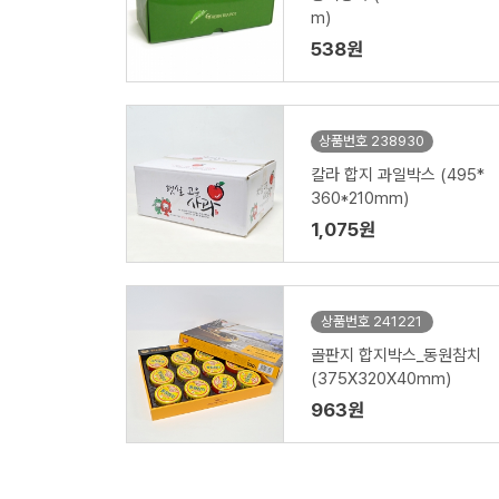
m)
538원
상품번호 238930
칼라 합지 과일박스 (495*
360*210mm)
1,075원
상품번호 241221
골판지 합지박스_동원참치
(375X320X40mm)
963원