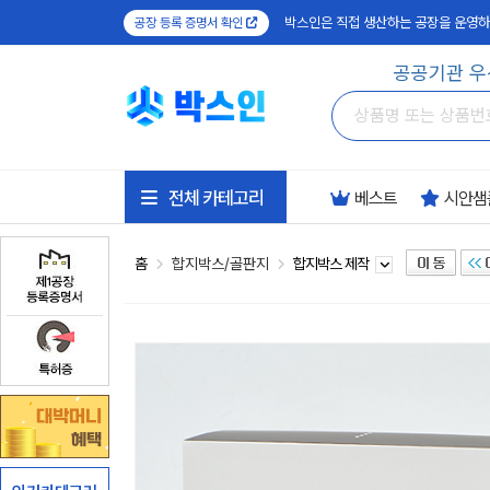
박스인은 직접 생산하는 공장을 운영하
공장 등록 증명서 확인
공공기관 우
전체 카테고리
베스트
시안샘
홈
합지박스/골판지
합지박스 제작