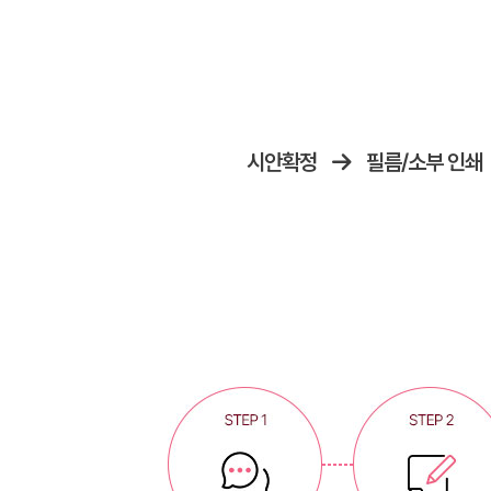
시안확정
필름/소부 인쇄