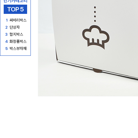
인기카테고리
TOP 5
1
싸바리박스
2
단상자
3
합지박스
4
화장품박스
5
박스부자재