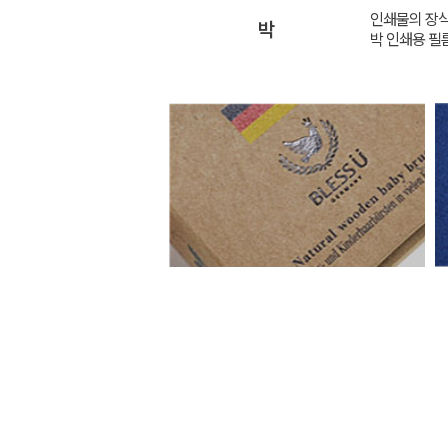
인쇄물의 장식
박
박 인쇄용 필름