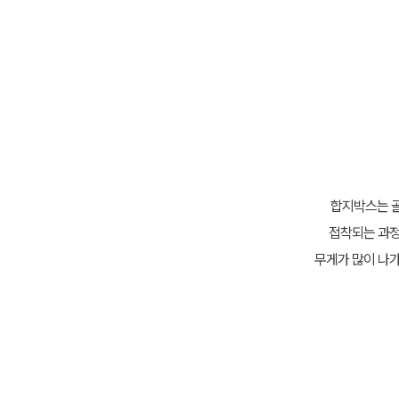
합지박스는 골
접착되는 과정
무게가 많이 나가