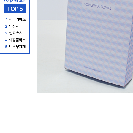
인기카테고리
TOP 5
1
싸바리박스
2
단상자
3
합지박스
4
화장품박스
5
박스부자재