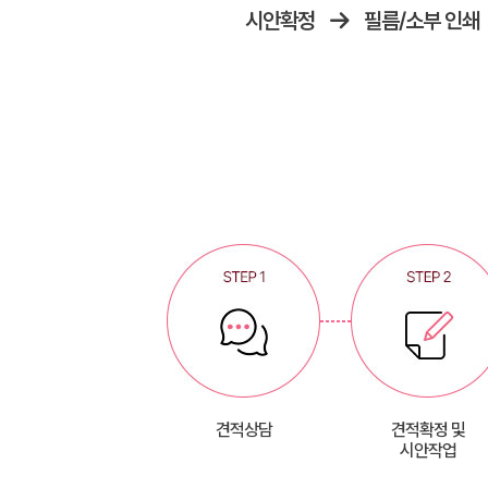
시안확정
필름/소부 인쇄
견적상담
견적확정 및
시안작업