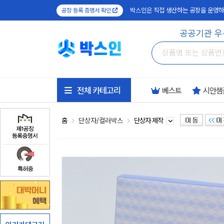
박스인은 직접 생산하는 공장을 운영하
공장 등록 증명서 확인
공공기관 우
전체 카테고리
베스트
시안샘
홈
단상자/컬러박스
단상자 제작