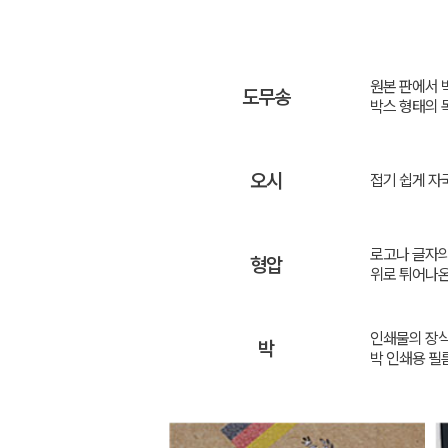
원본 판에서 
도무송
박스 형태의 
오시
접기 쉽게 자
로고나 글자의
형압
위로 튀어나온
인쇄물의 장식
박
박 인쇄용 필름