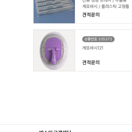
진공 성형 트레이 / 부품용
게또바시 / 플라스틱 고정틀
견적문의
상품번호 335372
게또바시121
견적문의