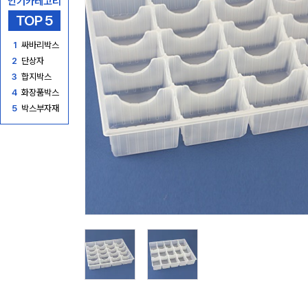
인기카테고리
TOP 5
1
싸바리박스
2
단상자
3
합지박스
4
화장품박스
5
박스부자재