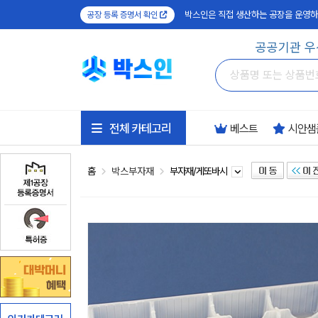
박스인은 직접 생산하는 공장을 운영하
공장 등록 증명서 확인
공공기관 우
전체 카테고리
베스트
시안샘
홈
박스부자재
부자재/게또바시