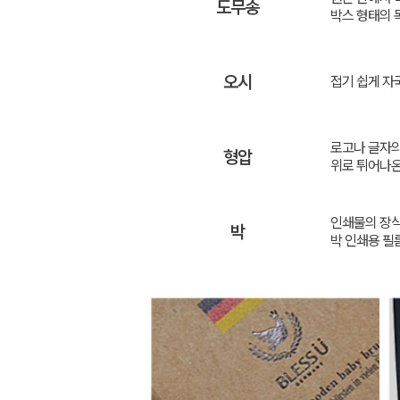
도무송
박스 형태의 
오시
접기 쉽게 자
로고나 글자의
형압
위로 튀어나온
인쇄물의 장식
박
박 인쇄용 필름