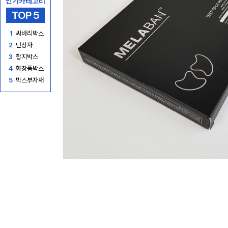
인기카테고리
TOP 5
1
싸바리박스
2
단상자
3
합지박스
4
화장품박스
5
박스부자재