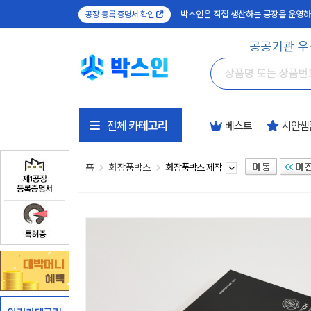
박스인은 직접 생산하는 공장을 운영하
공장 등록 증명서 확인
공공기관 우
전체 카테고리
베스트
시안샘
홈
화장품박스
화장품박스 제작