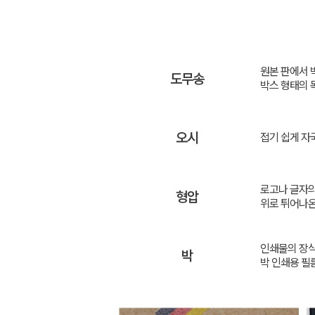
원본 판에서 
도무송
박스 형태의 
오시
접기 쉽게 자
로고나 글자의
형압
위로 튀어나온
인쇄물의 장식
박
박 인쇄용 필름