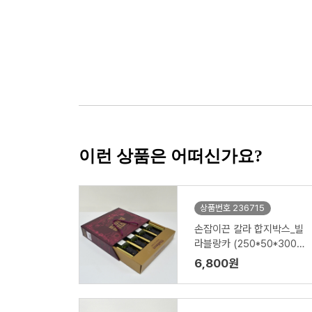
이런 상품은 어떠신가요?
상품번호 236715
손잡이끈 칼라 합지박스_빌
라블랑카 (250*50*300m
m)
6,800원