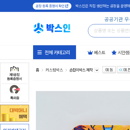
박스인은 직접 생산하는 공장을 운영하
공장 등록 증명서 확인
공공기관 우
전체 카테고리
베스트
시안샘
홈
커스텀박스
손잡이박스 제작