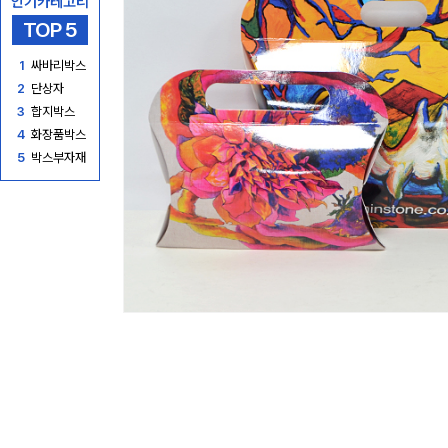
인기카테고리
TOP 5
1
싸바리박스
2
단상자
3
합지박스
4
화장품박스
5
박스부자재