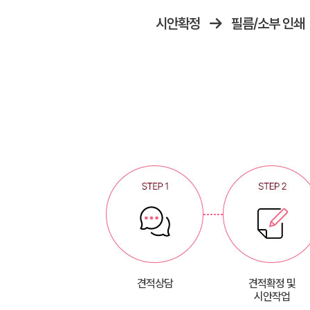
시안확정
필름/소부 인쇄
견적상담
견적확정 및
시안작업