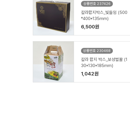
상품번호 237426
칼라합지박스_빛들임 (500
*400*135mm)
6,500원
상품번호 230468
칼라 합지 박스_보성벌꿀 (1
30*130*185mm)
1,042원