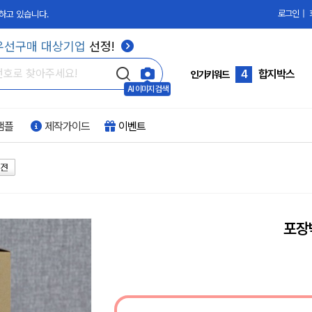
로그인
|
하고 있습니다.
3
칼라박스
우선구매 대상기업
선정!
4
합지박스
5
골판지
인기키워드
AI 이미지 검색
6
과일박스
샘플
제작가이드
이벤트
7
화장품박스
8
손잡이박스
9
PVC박스
10
부자재
포장
1
싸바리박스