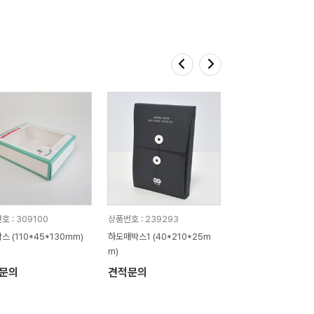
호 : 309100
상품번호 : 239293
스 (110*45*130mm)
하도매박스1 (40*210*25m
m)
문의
견적문의