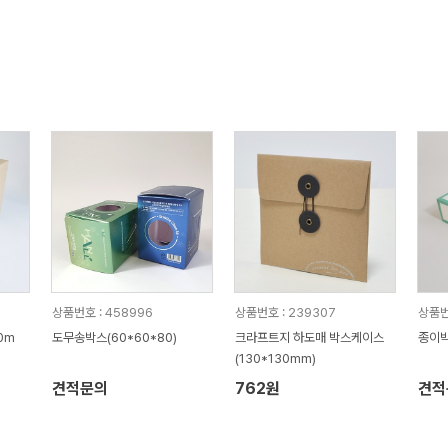
상품번호 : 458996
상품번호 : 239307
상품번
0m
도무송박스(60*60*80)
크라프트지 하도매 박스케이스
종이박
(130*130mm)
견적문의
762원
견적