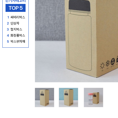
인기카테고리
TOP 5
1
싸바리박스
2
단상자
3
합지박스
4
화장품박스
5
박스부자재