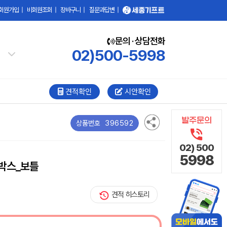
회원가입
|
비회원조회
|
장바구니
|
질문과답변
|
문의 · 상담전화
02)500-5998
견적확인
시안확인
396592
상품번호
02) 500
5998
박스_보틀
견적 히스토리