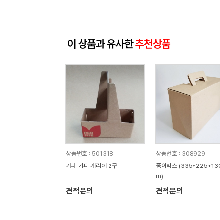
이 상품과 유사한
추천상품
상품번호 : 501318
상품번호 : 308929
카페 커피 캐리어 2구
종이박스 (335*225*13
m)
견적문의
견적문의